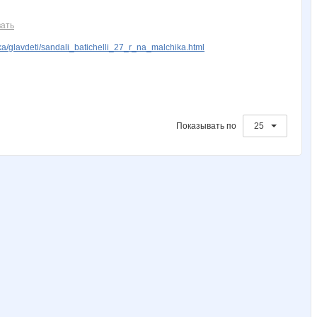
Ботаник-НН
Фея Драже
Ильяна
Ириска*
Корейская косметика
ать
/glavdeti/sandali_batichelli_27_r_na_malchika.html
Показывать по
25