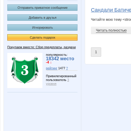
brunia
malu
Отправить приватное сообщение
Сандали Батиче
Добавить в друзья
Читайте мою тему <str
Игнорировать
КсанОк
Лана22
Читать полностью
Сделать подарок
Покупаем вместе: Сбор предоплаты, раздачи
1
популярность:
18342 место
-4 ↓
рейтинг
1477
?
Привилегированный
пользователь
3
уровня