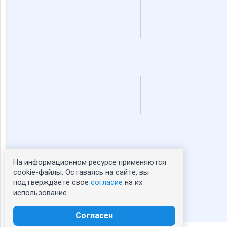
На информационном ресурсе применяются
Статистика портрета:
cookie-файлы. Оставаясь на сайте, вы
подтверждаете свое
согласие
на их
сейчас просматривают портрет - 0
использование.
зарегистрированные пользователи
посетившие портрет за 7 дней - 0
Согласен