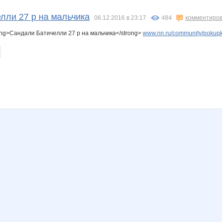
ne delovaya
olgasv
oliskaAvto
stasy1981
морковкИ
ольгунчик
лли 27 р на мальчика
06.12.2016 в 23:17
484
комментиров
ong>Сандали Батичелли 27 р на мальчика</strong>
www.nn.ru/community/pokupka
12
Майя!
Стильная Туфелька
Зла