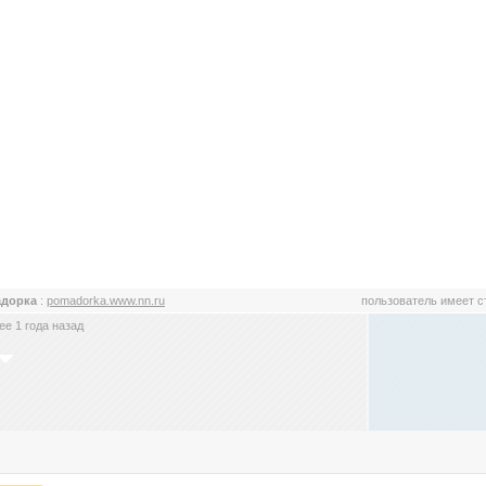
адорка
:
pomadorka.www.nn.ru
пользователь имеет 
е 1 года назад