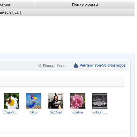
лерея
Поиск людей
авится
( 11 )
Рейтинг топ-50 блоггеров
OlgaValerievna
Olgs
Sc@rlet
azaliya
belkastrelka