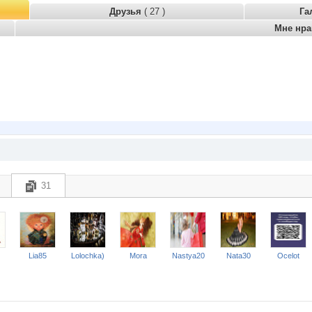
Друзья
( 27 )
Га
Мне нр
31
Lia85
Lolochka)
Mora
Nastya20
Nata30
Ocelot